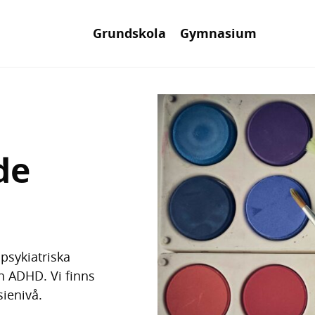
Grundskola
Gymnasium
de
opsykiatriska
h ADHD. Vi finns
ienivå.