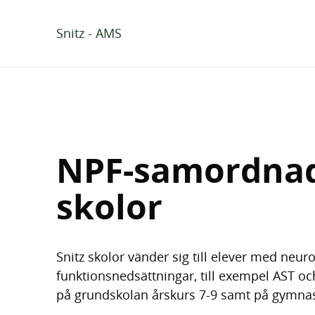
Snitz - AMS
H
H
o
o
p
p
p
p
a
a
NPF-samordna
t
t
i
i
skolor
l
l
l
l
i
s
Snitz skolor vänder sig till elever med neur
n
i
funktionsnedsättningar, till exempel AST oc
n
d
på grundskolan årskurs 7-9 samt på gymnas
e
f