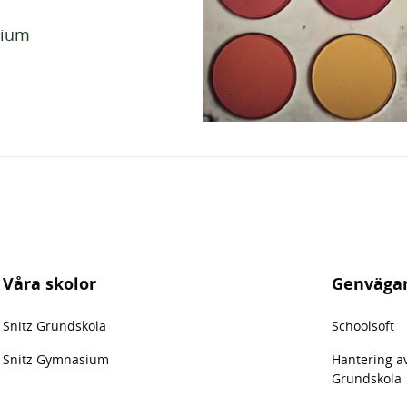
sium
Våra skolor
Genväga
Snitz Grundskola
Schoolsoft
Snitz Gymnasium
Hantering a
Grundskola