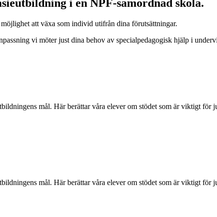
sieutbildning i en NPF-samordnad skola.
öjlighet att växa som individ utifrån dina förutsättningar.
passning vi möter just dina behov av specialpedagogisk hjälp i under­v
 utbildningens mål. Här berättar våra elever om stödet som är viktigt fö
 utbildningens mål. Här berättar våra elever om stödet som är viktigt fö