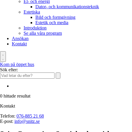
El- och energi
Dator- och kommunikationsteknik
Estetiska
Bild och formgivning
Estetik och media
Introduktion
Se alla våra program
Ansökan
Kontakt
Kom på öppet hus
Sök efter:
0
hittade resultat
Kontakt
Telefon:
076-885 21 68
E-post:
info@snitz.se