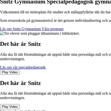
Snitz Gymnasium
Specialpedagogisk gymna
Välkommen till en mötesplats för studier och måluppfyllelse där du har m
Som resursskola på gymnasienivå är det genom individua­lisering och an
Läs om Snitz Gymnasium
Våra program
Det här är Snitz
Alla ska få rätt förut­sättningar att uppnå både sina personliga mål och
undervisningen.
Läs om vår specialpedagogik
Play Video
Det här är Snitz
Alla ska få rätt förut­sättningar att uppnå både sina personliga mål och
undervisningen.
Play Video