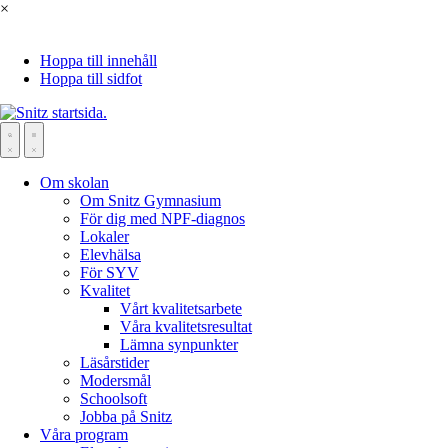
×
Hoppa till innehåll
Hoppa till sidfot
Om skolan
Om Snitz Gymnasium
För dig med NPF-diagnos
Lokaler
Elevhälsa
För SYV
Kvalitet
Vårt kvalitetsarbete
Våra kvalitetsresultat
Lämna synpunkter
Läsårstider
Modersmål
Schoolsoft
Jobba på Snitz
Våra program