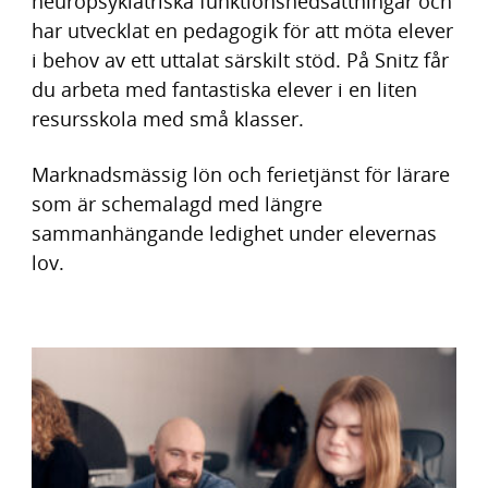
neuropsykiatriska funktionsnedsättningar och
h
o
har utvecklat en pedagogik för att möta elever
å
t
i behov av ett uttalat särskilt stöd. På Snitz får
l
du arbeta med fantastiska elever i en liten
l
resursskola med små klasser.
Marknadsmässig lön och ferietjänst för lärare
som är schemalagd med längre
sammanhängande ledighet under elevernas
lov.