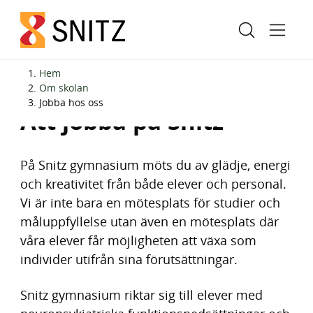
H
H
Hem
o
o
Om skolan
Jobba hos oss
p
p
Att jobba på Snitz
p
p
a
a
t
t
På Snitz gymnasium möts du av glädje, energi
i
i
och kreativitet från både elever och personal.
l
l
Vi är inte bara en mötesplats för studier och
l
l
måluppfyllelse utan även en mötesplats där
i
s
våra elever får möjligheten att växa som
n
i
individer utifrån sina förutsättningar.
n
d
Snitz gymnasium riktar sig till elever med
e
f