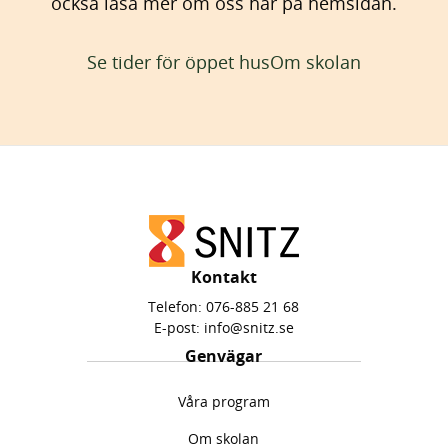
också läsa mer om oss här på hemsidan.
Se tider för öppet hus
Om skolan
Kontakt
Telefon:
076-885 21 68
E-post:
info@snitz.se
Genvägar
Våra program
Om skolan