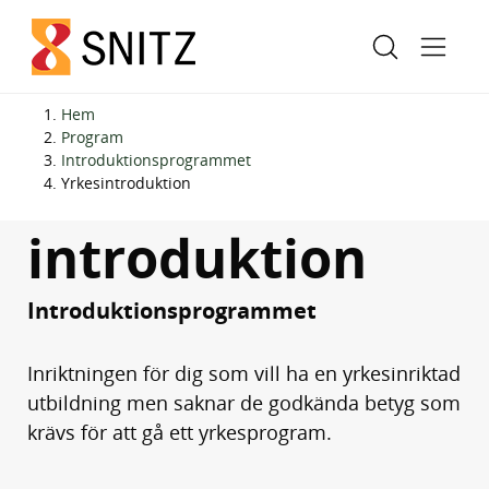
H
H
Hem
o
o
Program
Introduktions­programmet
p
p
Yrkes­
Yrkesintroduktion
p
p
a
a
introduktion
t
t
i
i
Introduktionsprogrammet
l
l
l
l
i
s
Inriktningen för dig som vill ha en yrkesinriktad
n
i
utbildning men saknar de godkända betyg som
n
d
krävs för att gå ett yrkesprogram.
e
f