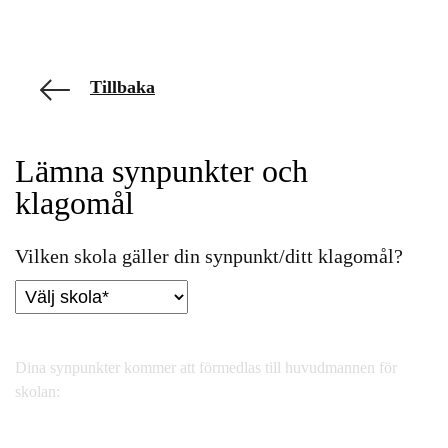
Tillbaka
Lämna synpunkter och
klagomål
Vilken skola gäller din synpunkt/ditt klagomål?
Dina synpunkter kommer att förmedlas till huvudmannen för
skolan: