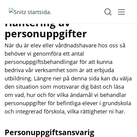
H
H
Hem
o
o
Hantering av personuppgifter
Hantering av
p
p
p
p
personuppgifter
a
a
t
t
När du är elev eller vårdnadshavare hos oss så
i
i
behöver vi genomföra ett antal
l
l
personuppgiftsbehandlingar för att kunna
l
l
bedriva vår verksamhet som är att erbjuda
i
s
utbildning. Längre ner på denna sida kan du välja
n
i
den situation som motsvarar dig bäst och läsa
n
d
om vad, hur och för vilka ändamål vi behandlar
e
f
personuppgifter för befintliga elever i grundskola
h
o
och integrerad förskola, vilka rättigheter ni har.
å
t
l
Personuppgiftsansvarig
l