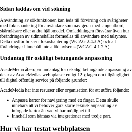
Sidan laddas om vid sökning
Användning av sökfunktionen kan leda till förvirring och svårigheter
med fokushantering för användare som navigerar med tangentbord,
skärmläsare eller andra hjälpmedel. Omladdningen försvårar även hur
förändringen av sidinnehållet förmedlas till användare med talsyntes.
Detta medför brister i fokushantering (WCAG 2.4.3 A) och att
förändringar i innehåll inte alltid aviseras (WCAG 4.1.2 A).
Undantag för oskäligt betungande anpassning
AcadeMedia åberopar undantag för oskäligt betungande anpassning av
delar av AcadeMedias webbplatser enligt 12 § lagen om tillgänglighet
till digital offentlig service på följande grunder:
AcadeMedia har inte resurser eller organisation för att utföra följande:
Anpassa kartor för navigering med ett finger. Detta skulle
innebära att vi behöver göra större teknisk anpassning av
infogade kartor än vad vi har möjlighet till.
Innehåll som hämtas via integrationer med tredje part.
Hur vi har testat webbplatsen