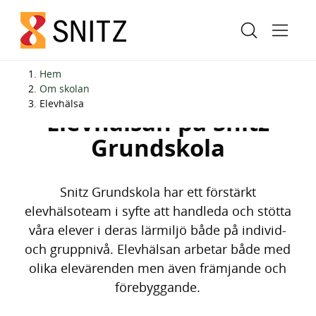
H
H
Hem
o
o
Om skolan
Elevhälsa
p
p
Elevhälsan på Snitz
p
p
Grundskola
a
a
t
t
i
i
Snitz Grundskola har ett förstärkt
l
l
elevhälsoteam i syfte att handleda och stötta
l
l
våra elever i deras lärmiljö både på individ-
i
s
och gruppnivå. Elevhälsan arbetar både med
n
i
olika elevärenden men även främjande och
n
d
förebyggande.
e
f