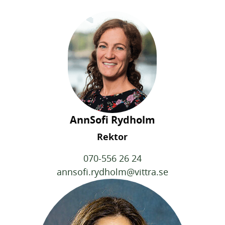
h
o
å
t
l
l
AnnSofi Rydholm
Rektor
070-556 26 24
annsofi.rydholm@vittra.se