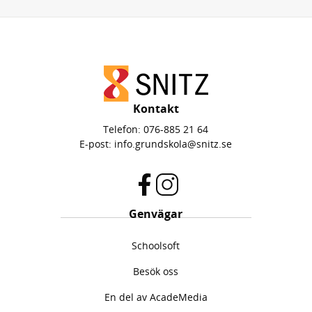
Kontakt
Telefon:
076-885 21 64
E-post:
info.grundskola@snitz.se
f
i
Genvägar
a
n
c
s
Schoolsoft
e
t
b
a
Besök oss
o
g
o
r
En del av AcadeMedia
k
a