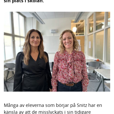
h
o
sin plats i skolan.
å
t
l
l
Många av eleverna som börjar på Snitz har en
känsla av att de misslyckats i sin tidigare