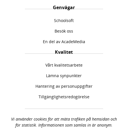
f
i
Genvägar
a
n
c
s
Schoolsoft
e
t
b
a
Besök oss
o
g
o
r
En del av AcadeMedia
k
a
(
m
Kvalitet
ö
(
p
ö
Vårt kvalitetsarbete
p
p
n
p
Lämna synpunkter
a
n
Hantering av personuppgifter
s
a
i
s
Tillgänglighetsredogörelse
n
i
y
n
t
y
t
t
Vi använder cookies för att mäta trafiken på hemsidan och
f
t
för statistik. Informationen som samlas in är anonym.