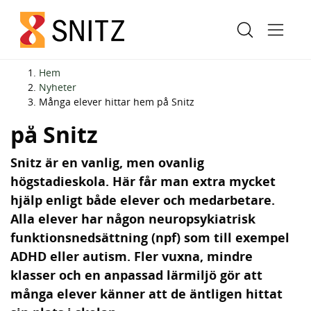
H
H
Hem
o
o
Nyheter
Många elever hittar hem
Många elever hittar hem på Snitz
p
p
p
p
på Snitz
a
a
t
t
Snitz är en vanlig, men ovanlig
i
i
högstadieskola. Här får man extra mycket
l
l
hjälp enligt både elever och medarbetare.
l
l
Alla elever har någon neuropsykiatrisk
i
s
funktionsnedsättning (npf) som till exempel
n
i
ADHD eller autism. Fler vuxna, mindre
n
d
klasser och en anpassad lärmiljö gör att
e
f
många elever känner att de äntligen hittat