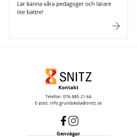
Lär känna våra pedagoger och lärare
lite bättre!
Kontakt
Telefon:
076-885 21 64
E-post:
info.grundskola@snitz.se
f
i
Genvägar
a
n