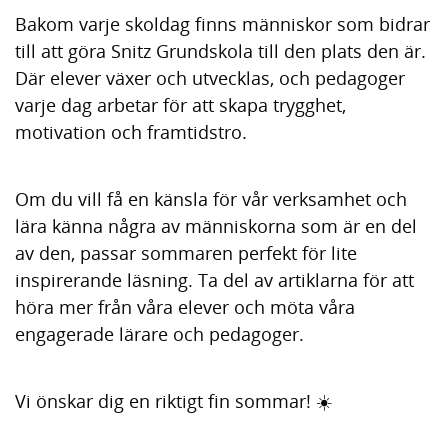
h
o
Bakom varje skoldag finns människor som bidrar
å
t
till att göra Snitz Grundskola till den plats den är.
l
Där elever växer och utvecklas, och pedagoger
l
varje dag arbetar för att skapa trygghet,
motivation och framtidstro.
Om du vill få en känsla för vår verksamhet och
lära känna några av människorna som är en del
av den, passar sommaren perfekt för lite
inspirerande läsning. Ta del av artiklarna för att
höra mer från våra elever och möta våra
engagerade lärare och pedagoger.
Vi önskar dig en riktigt fin sommar! ☀️