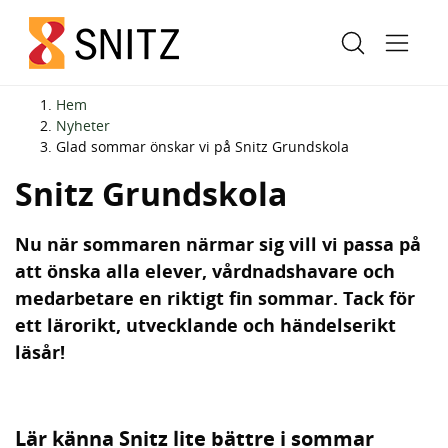
H
H
Hem
o
o
Nyheter
Glad sommar önskar vi på
Glad sommar önskar vi på Snitz Grundskola
p
p
p
p
Snitz Grundskola
a
a
t
t
Nu när sommaren närmar sig vill vi passa på
i
i
att önska alla elever, vårdnadshavare och
l
l
medarbetare en riktigt fin sommar. Tack för
l
l
ett lärorikt, utvecklande och händelserikt
i
s
läsår!
n
i
n
d
e
f
Lär känna Snitz lite bättre i sommar