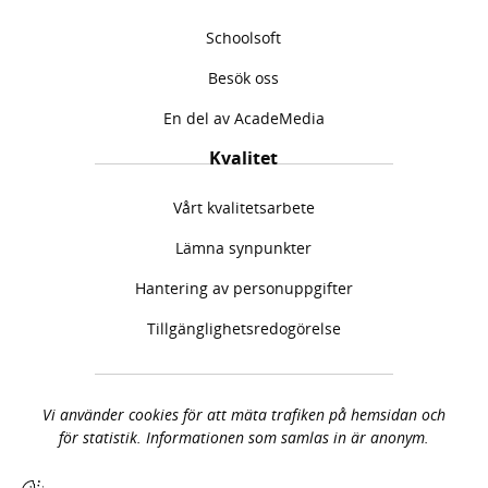
c
s
Schoolsoft
e
t
b
a
Besök oss
o
g
o
r
En del av AcadeMedia
k
a
(
m
Kvalitet
ö
(
p
ö
Vårt kvalitetsarbete
p
p
n
p
Lämna synpunkter
a
n
Hantering av personuppgifter
s
a
i
s
Tillgänglighetsredogörelse
n
i
y
n
t
y
t
t
Vi använder cookies för att mäta trafiken på hemsidan och
f
t
för statistik. Informationen som samlas in är anonym.
ö
f
n
ö