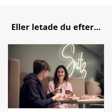
h
o
å
t
l
l
Eller letade du efter...