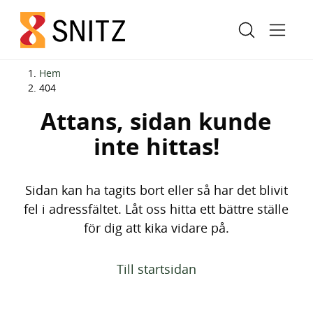
H
H
Hem
o
o
404
p
p
Attans, sidan kunde
p
p
inte hittas!
a
a
t
t
i
i
Sidan kan ha tagits bort eller så har det blivit
l
l
fel i adressfältet. Låt oss hitta ett bättre ställe
l
l
för dig att kika vidare på.
i
s
n
i
Till startsidan
n
d
e
f