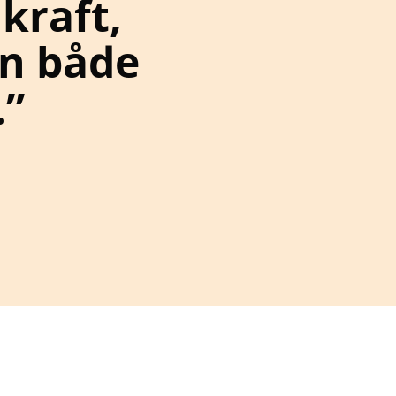
 kraft,
ån både
.