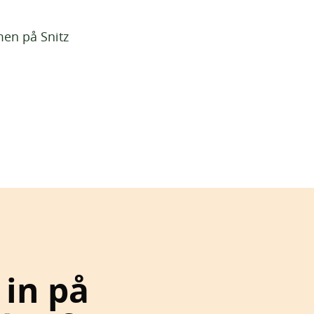
en på Snitz
 in på