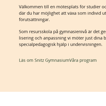
h
o
Välkommen till en mötesplats för studier o
å
t
där du har möjlighet att växa som individ ut
l
förutsättningar.
l
Som resursskola på gymnasienivå är det g
lisering och anpassning vi möter just dina 
specialpedagogisk hjälp i under­visningen.
Läs om Snitz Gymnasium
Våra program