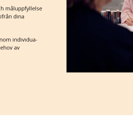
ch måluppfyllelse
ifrån dina
enom individua­
behov av