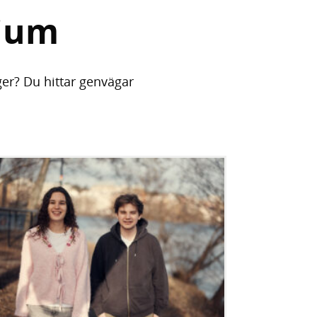
ium
ger? Du hittar genvägar