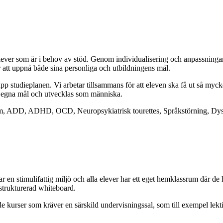
ever som är i behov av stöd. Genom individua­lisering och anpassningar 
ngar att uppnå både sina personliga och utbildningens mål.
 upp studieplanen. Vi arbetar tillsammans för att eleven ska få ut så my
a egna mål och utvecklas som människa.
utism, ADD, ADHD, OCD, Neuropsykiatrisk tourettes, Språkstörning, Dys
en stimulifattig miljö och alla elever har ett eget hemklassrum där de h
 strukturerad whiteboard.
 kurser som kräver en särskild undervisningssal, som till exempel lekti