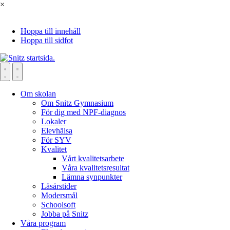
×
Hoppa till innehåll
Hoppa till sidfot
Om skolan
Om Snitz Gymnasium
För dig med NPF-diagnos
Lokaler
Elevhälsa
För SYV
Kvalitet
Vårt kvalitetsarbete
Våra kvalitetsresultat
Lämna synpunkter
Läsårstider
Modersmål
Schoolsoft
Jobba på Snitz
Våra program