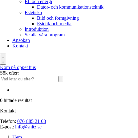
El- och energi
Dator- och kommunikationsteknik
Estetiska
Bild och formgivning
Estetik och media
Introduktion
Se alla våra program
Ansökan
Kontakt
Kom på öppet hus
Sök efter:
0
hittade resultat
Kontakt
Telefon:
076-885 21 68
E-post:
info@snitz.se
Hem