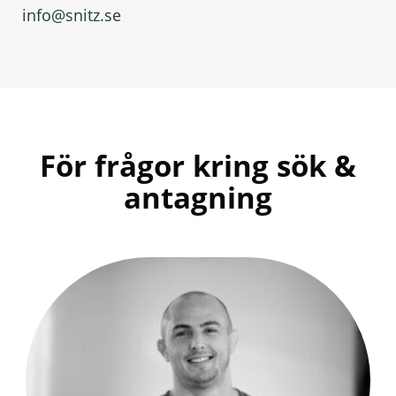
h
o
info@snitz.se
å
t
l
l
För frågor kring sök &
antagning