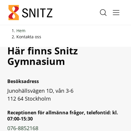
H
H
Hem
o
o
Kontakta oss
p
p
Här finns Snitz
p
p
Gymnasium
a
a
t
t
i
i
Besöksadress
l
l
Junohällsvägen 1D, vån 3-6
l
l
112 64 Stockholm
i
s
n
i
Receptionen för allmänna frågor, telefontid: kl.
n
d
07:00-15:30
e
f
076-8852168