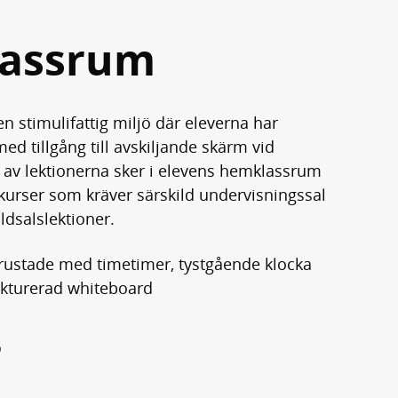
assrum
 stimulifattig miljö där eleverna har
d tillgång till avskiljande skärm vid
 av lektionerna sker i elevens hemklassrum
urser som kräver särskild undervisningssal
ldsalslektioner.
trustade med timetimer, tystgående klocka
rukturerad whiteboard
ö