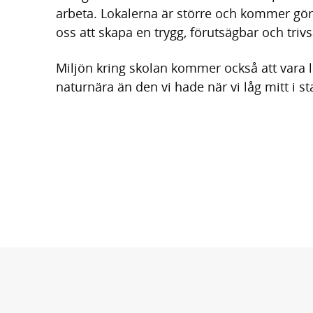
h
o
arbeta. Lokalerna är större och kommer göra
å
t
oss att skapa en trygg, förutsägbar och triv
l
l
Miljön kring skolan kommer också att vara
naturnära än den vi hade när vi låg mitt i st