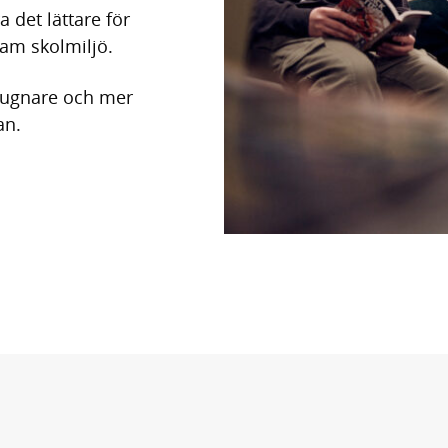
 det lättare för
sam skolmiljö.
 lugnare och mer
an.