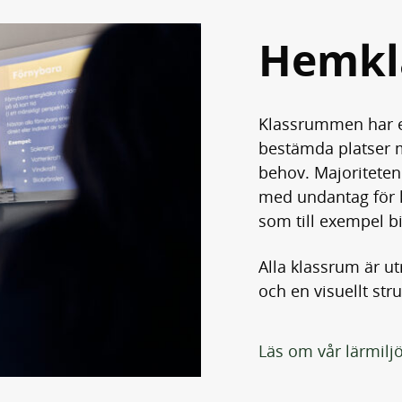
Hemkl
Klassrummen har en
bestämda platser me
behov. Majoriteten
med undantag för k
som till exempel bi
Alla klassrum är u
och en visuellt st
Läs om vår lärmilj