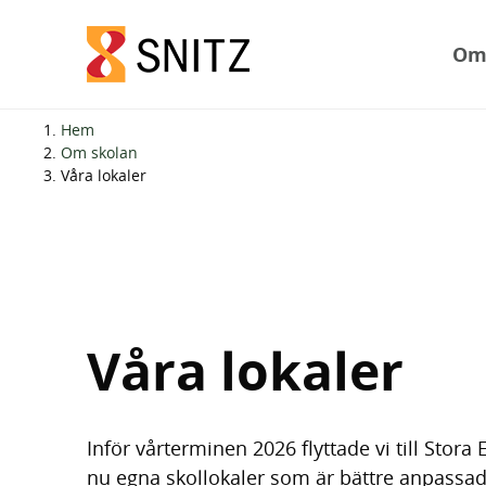
Om
H
H
Hem
o
o
Om skolan
Våra lokaler
p
p
p
p
a
a
t
t
i
i
l
l
Våra lokaler
l
l
i
s
n
i
n
d
Inför vårterminen 2026 flyttade vi till Stora 
e
f
nu egna skollokaler som är bättre anpassade 