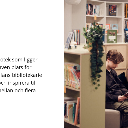
liotek som ligger
given plats för
lans bibliotekarie
och inspirera till
mellan och flera