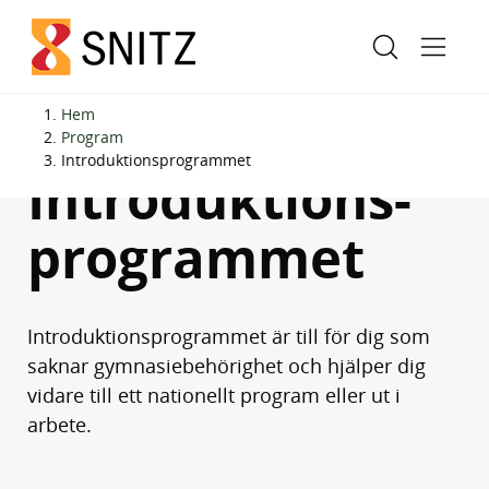
H
H
Hem
o
o
Program
Introduktions­programmet
p
p
Introduktions­
p
p
a
a
programmet
t
t
i
i
l
l
Introduktionsprogrammet är till för dig som
l
l
saknar gymnasiebehörighet och hjälper dig
i
s
vidare till ett nationellt program eller ut i
n
i
arbete.
n
d
e
f