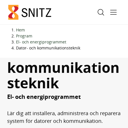
H
H
Hem
o
o
Program
El- och energiprogrammet
p
p
Dator- och
Dator- och kommunikationsteknik
p
p
a
a
kommunikation
t
t
i
i
s­teknik
l
l
l
l
El- och energiprogrammet
i
s
n
i
n
d
Lär dig att installera, administrera och reparera
e
f
system för datorer och kommunikation.