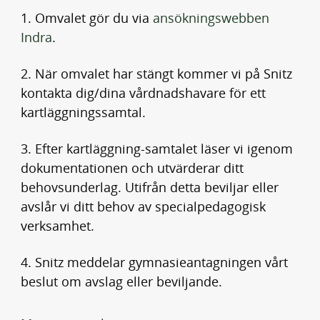
1. Omvalet gör du via
ansökningswebben
(
Indra
.
ö
2. När omvalet har stängt kommer vi på Snitz
p
kontakta dig/dina vårdnadshavare för ett
p
kartläggningssamtal.
n
a
3. Efter kartläggning-samtalet läser vi igenom
s
dokumentationen och utvärderar ditt
i
behovsunderlag. Utifrån detta beviljar eller
n
avslår vi ditt behov av specialpedagogisk
y
verksamhet.
t
t
4. Snitz meddelar gymnasieantagningen vårt
f
beslut om avslag eller beviljande.
ö
n