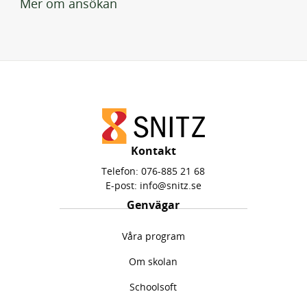
Mer om ansökan
s
t
e
r
)
Kontakt
Telefon:
076-885 21 68
E-post:
info@snitz.se
Genvägar
Våra program
Om skolan
Schoolsoft