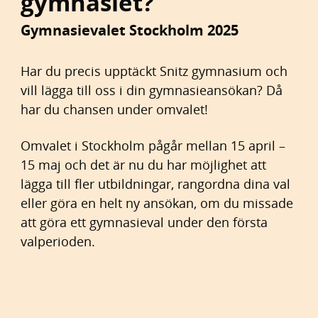
gymnasiet?
h
o
å
t
Gymnasievalet Stockholm 2025
l
l
Har du precis upptäckt Snitz gymnasium och
vill lägga till oss i din gymnasieansökan? Då
har du chansen under omvalet!
Omvalet i Stockholm pågår mellan 15 april –
15 maj och det är nu du har möjlighet att
lägga till fler utbildningar, rangordna dina val
eller göra en helt ny ansökan, om du missade
att göra ett gymnasieval under den första
valperioden.